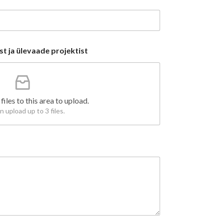
t ja ülevaade projektist
files to this area to upload.
n upload up to 3 files.