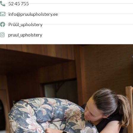
52 45 755
info@pruulupholstery.ee
Prüül_upholstery
pruul_upholstery