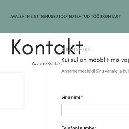
AVALEHT
MEIST
TEENUSED
TOOTED
TEHTUD TÖÖD
KONTAKT
Kontakt
KIRJUTA MEILE
Kui sul on mööblit mis va
Avaleht
Kontakt
Anname meeleldi Sinu vanale ja ku
Sinu nimi
*
Telefoni number