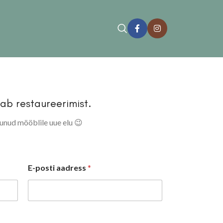
jab restaureerimist.
lunud mööblile uue elu 😉
E-posti aadress
*