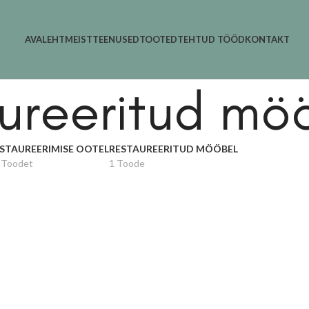
AVALEHT
MEIST
TEENUSED
TOOTED
TEHTUD TÖÖD
KONTAKT
ureeritud mö
STAUREERIMISE OOTEL
RESTAUREERITUD MÖÖBEL
 Toodet
1 Toode