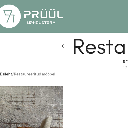
Resta
RE
12
Esileht
Restaureeritud mööbel